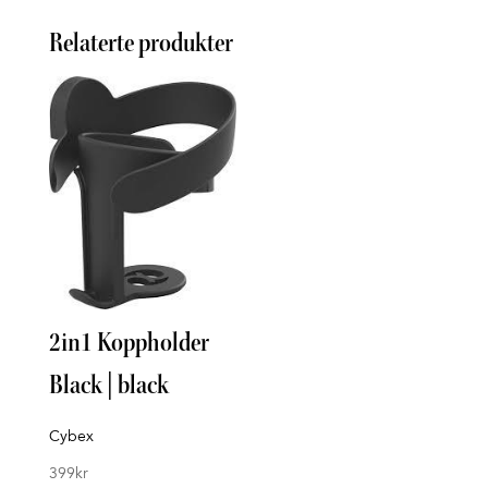
Relaterte produkter
Inse
2in1 Koppholder
Tinka
Black | black
298
k
Cybex
399
kr