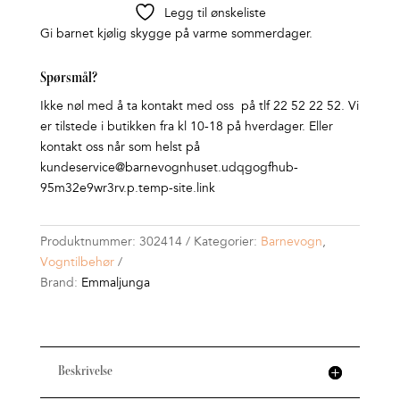
Legg til ønskeliste
Gi barnet kjølig skygge på varme sommerdager.
Spørsmål?
Ikke nøl med å ta kontakt med oss på tlf 22 52 22 52. Vi
er tilstede i butikken fra kl 10-18 på hverdager. Eller
kontakt oss når som helst på
kundeservice@barnevognhuset.udqgogfhub-
95m32e9wr3rv.p.temp-site.link
Produktnummer:
302414
Kategorier:
Barnevogn
,
Vogntilbehør
Brand:
Emmaljunga
Beskrivelse