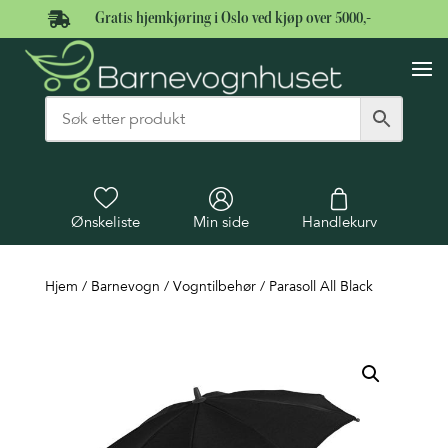

Gratis hjemkjøring i Oslo ved kjøp over 5000,-
Ønskeliste
Min side
Handlekurv
Hjem
/
Barnevogn
/
Vogntilbehør
/ Parasoll All Black