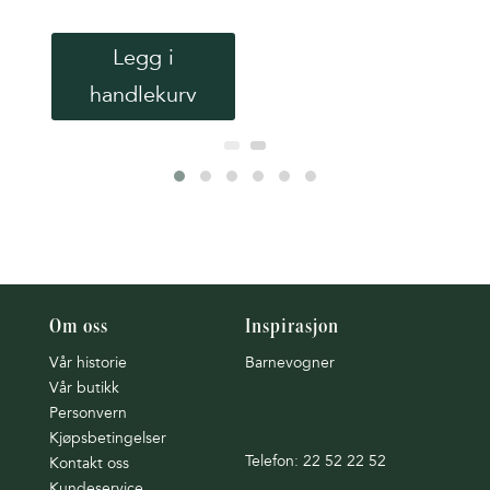
Legg i
handlekurv
Om oss
Inspirasjon
Vår historie
Barnevogner
Vår butikk
Personvern
Kjøpsbetingelser
Telefon: 22 52 22 52
Kontakt oss
Kundeservice