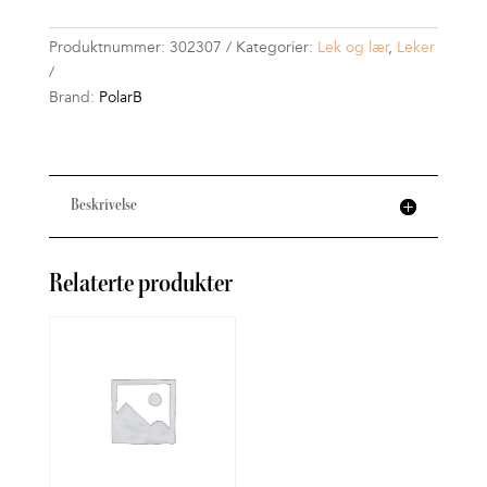
Produktnummer:
302307
Kategorier:
Lek og lær
,
Leker
Brand:
PolarB
Beskrivelse
Relaterte produkter