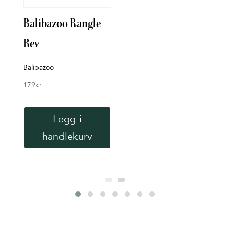
Balibazoo Rangle
Bade
Rev
Rett 
119
k
Balibazoo
179
kr
Legg i
handlekurv