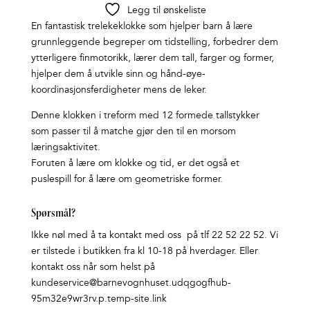
Legg til ønskeliste
En fantastisk trelekeklokke som hjelper barn å lære
grunnleggende begreper om tidstelling, forbedrer dem
ytterligere finmotorikk, lærer dem tall, farger og former,
hjelper dem å utvikle sinn og hånd-øye-
koordinasjonsferdigheter mens de leker.
Denne klokken i treform med 12 formede tallstykker
som passer til å matche gjør den til en morsom
læringsaktivitet.
Foruten å lære om klokke og tid, er det også et
puslespill for å lære om geometriske former.
Spørsmål?
Ikke nøl med å ta kontakt med oss på tlf 22 52 22 52. Vi
er tilstede i butikken fra kl 10-18 på hverdager. Eller
kontakt oss når som helst på
kundeservice@barnevognhuset.udqgogfhub-
95m32e9wr3rv.p.temp-site.link