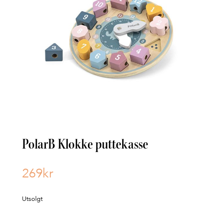
PolarB Klokke puttekasse
269
kr
Utsolgt