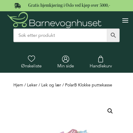

Gratis hjemkjøring i Oslo ved kjøp over 5000,-
Ønskeliste
Min side
Handlekurv
Hjem
/
Leker
/
Lek og lær
/ PolarB Klokke puttekasse