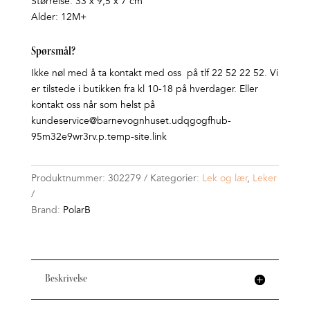
Størrelse: 33 x 9,5 x 7 cm
Alder: 12M+
Spørsmål?
Ikke nøl med å ta kontakt med oss på tlf 22 52 22 52. Vi
er tilstede i butikken fra kl 10-18 på hverdager. Eller
kontakt oss når som helst på
kundeservice@barnevognhuset.udqgogfhub-
95m32e9wr3rv.p.temp-site.link
Produktnummer:
302279
Kategorier:
Lek og lær
,
Leker
Brand:
PolarB
Beskrivelse