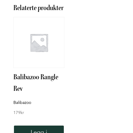
Relaterte produkter
Balibazoo Rangle
Bade
Rev
Rett 
119
k
Balibazoo
179
kr
Legg i