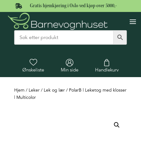

Gratis hjemkjøring i Oslo ved kjøp over 5000,-
Ønskeliste
Min side
Handlekurv
Hjem
/
Leker
/
Lek og lær
/ PolarB | Leketog med klosser
| Multicolor