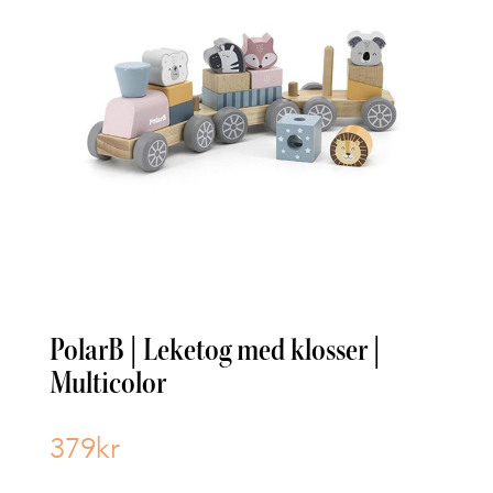
PolarB | Leketog med klosser |
Multicolor
379
kr