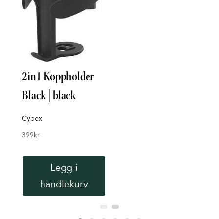
Inse
2in1 Koppholder
Tinka
Black | black
298
k
Cybex
399
kr
Legg i
handlekurv