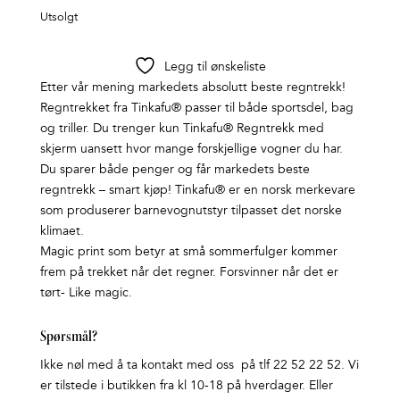
Utsolgt
Legg til ønskeliste
Etter vår mening markedets absolutt beste regntrekk!
Regntrekket fra Tinkafu® passer til både sportsdel, bag
og triller. Du trenger kun Tinkafu® Regntrekk med
skjerm uansett hvor mange forskjellige vogner du har.
Du sparer både penger og får markedets beste
regntrekk – smart kjøp! Tinkafu® er en norsk merkevare
som produserer barnevognutstyr tilpasset det norske
klimaet.
Magic print som betyr at små sommerfulger kommer
frem på trekket når det regner. Forsvinner når det er
tørt- Like magic.
Spørsmål?
Ikke nøl med å ta kontakt med oss på tlf 22 52 22 52. Vi
er tilstede i butikken fra kl 10-18 på hverdager. Eller