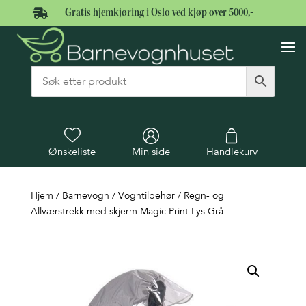

Gratis hjemkjøring i Oslo ved kjøp over 5000,-
Ønskeliste
Min side
Handlekurv
Hjem
/
Barnevogn
/
Vogntilbehør
/ Regn- og
Allværstrekk med skjerm Magic Print Lys Grå