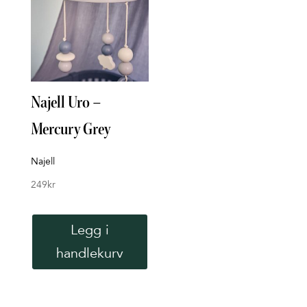
Najell Uro –
Tin
Mercury Grey
uni
Najell
Tiny 
249
kr
699
k
Legg i
handlekurv