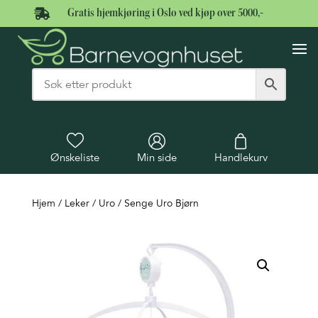

Gratis hjemkjøring i Oslo ved kjøp over 5000,-
Ønskeliste
Min side
Handlekurv
Hjem
/
Leker
/
Uro
/ Senge Uro Bjørn