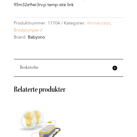
95m32e9wr3rv.p.temp-site.link
Produktnummer:
11704
Kategorier:
Ammeutstyr
,
Brystpumper
Brand:
Babyono
Beskrivelse
Relaterte produkter