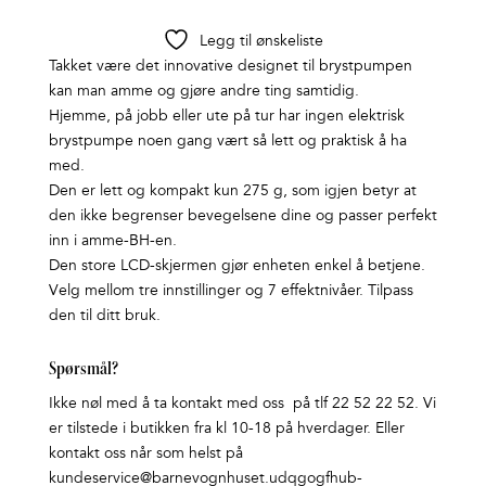
Legg til ønskeliste
Takket være det innovative designet til brystpumpen
kan man amme og gjøre andre ting samtidig.
Hjemme, på jobb eller ute på tur har ingen elektrisk
brystpumpe noen gang vært så lett og praktisk å ha
med.
Den er lett og kompakt kun 275 g, som igjen betyr at
den ikke begrenser bevegelsene dine og passer perfekt
inn i amme-BH-en.
Den store LCD-skjermen gjør enheten enkel å betjene.
Velg mellom tre innstillinger og 7 effektnivåer. Tilpass
den til ditt bruk.
Spørsmål?
Ikke nøl med å ta kontakt med oss på tlf 22 52 22 52. Vi
er tilstede i butikken fra kl 10-18 på hverdager. Eller
kontakt oss når som helst på
kundeservice@barnevognhuset.udqgogfhub-