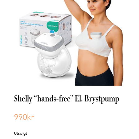
Shelly “hands-free” El. Brystpump
990
kr
Utsolgt