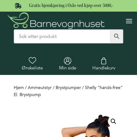

Gratis hjemkjøring i Oslo ved kjøp over 5000,-
Ønskeliste
Min side
Handlekurv
Hjem
/
Ammeutstyr
/
Brystpumper
/ Shelly “hands-free”
El. Brystpump