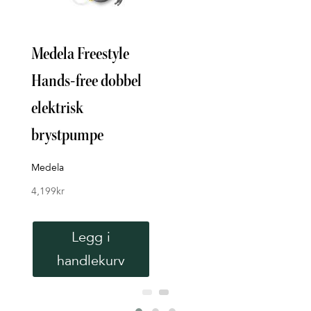
Medela Freestyle
Dob
Hands-free dobbel
Bry
elektrisk
Pre
brystpumpe
Aven
4,19
Medela
4,199
kr
Legg i
handlekurv