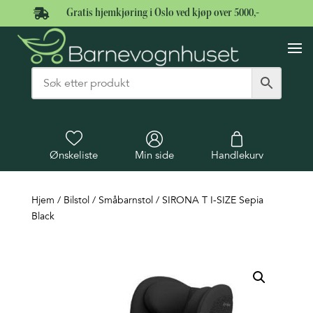

Gratis hjemkjøring i Oslo ved kjøp over 5000,-
Ønskeliste
Min side
Handlekurv
Hjem
/
Bilstol
/
Småbarnstol
/ SIRONA T I-SIZE Sepia
Black