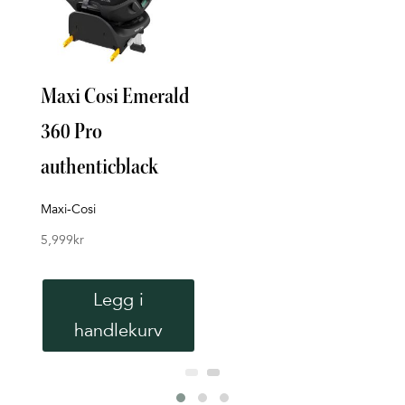
Maxi Cosi Emerald
Max
360 Pro
SLI
authenticblack
Maxi-
4,29
Maxi-Cosi
5,999
kr
V
Legg i
handlekurv