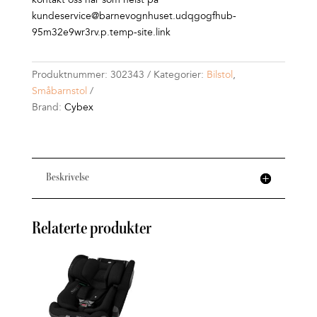
kundeservice@barnevognhuset.udqgogfhub-
95m32e9wr3rv.p.temp-site.link
Produktnummer:
302343
Kategorier:
Bilstol
,
Småbarnstol
Brand:
Cybex
Beskrivelse
Relaterte produkter