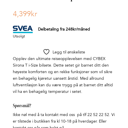
4,399
kr
Delbetaling fra
248
kr
/måned
Utsolgt
Legg til ønskeliste
Opplev den ultimate reiseopplevelsen med CYBEX
Sirona T i-Size bilsete. Dette setet gir barnet ditt den
høyeste komforten og en rekke funksjoner som vil sikre
en behagelig kjøretur uansett årstid. Med allround
luftventilasjon kan du være trygg på at barnet ditt alltid
vil ha en behagelig temperatur i setet.
Spørsmål?
Ikke nøl med å ta kontakt med oss på tlf 22 52 22 52. Vi
er tilstede i butikken fra kl 10-18 på hverdager. Eller
kontakt oss når som helst på