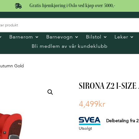

Gratis hjemkjøring i Oslo ved kjøp over 5000,-
Barnerom
Barnevogn
Bilstol
Leker
Bli medlem av vår kundeklubb
Autumn Gold
SIRONA Z2 I-SIZE
4,499
kr
Delbetaling fra
2
Utsolgt