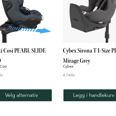
i Cosi PEARL SLIDE
Cybex Sirona T I-Size Pl
O
Mirage Grey
Cosi
Cybex
9
kr
4,749
kr
Dette
produktet
Velg alternativ
Legg i handlekurv
har
flere
varianter.