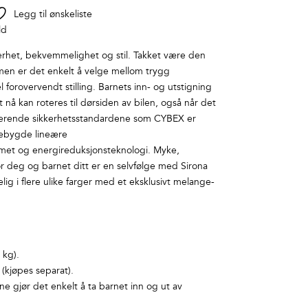
Legg til ønskeliste
ld
kkerhet, bekvemmelighet og stil. Takket være den
en er det enkelt å velge mellom trygg
 forovervendt stilling. Barnets inn- og utstigning
 nå kan roteres til dørsiden av bilen, også når det
inerende sikkerhetsstandardene som CYBEX er
nnebygde lineære
temet og energireduksjonsteknologi. Myke,
r deg og barnet ditt er en selvfølge med Sirona
gelig i flere ulike farger med et eksklusivt melange-
kg).
kjøpes separat).
e gjør det enkelt å ta barnet inn og ut av