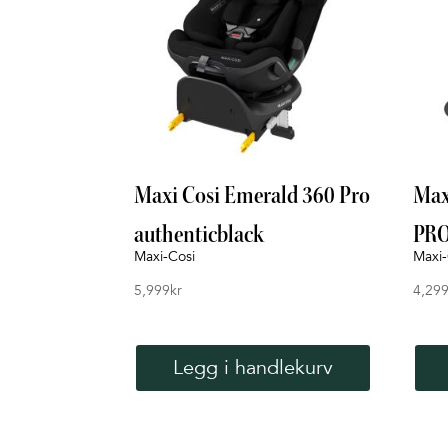
Maxi Cosi Emerald 360 Pro
Max
authenticblack
PR
Maxi-Cosi
Maxi-
5,999
kr
4,29
Legg i handlekurv