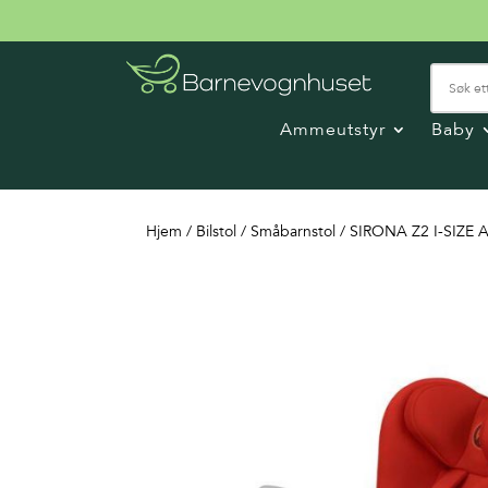
Ammeutstyr
Baby
Hjem
/
Bilstol
/
Småbarnstol
/ SIRONA Z2 I-SIZE 