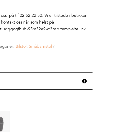
ss på tlf 22 52 22 52. Vi er tilstede i butikken
r kontakt oss når som helst på
.udqgogfhub-95m32e9wr3rv.p.temp-site.link
egorier:
Bilstol
,
Småbarnstol