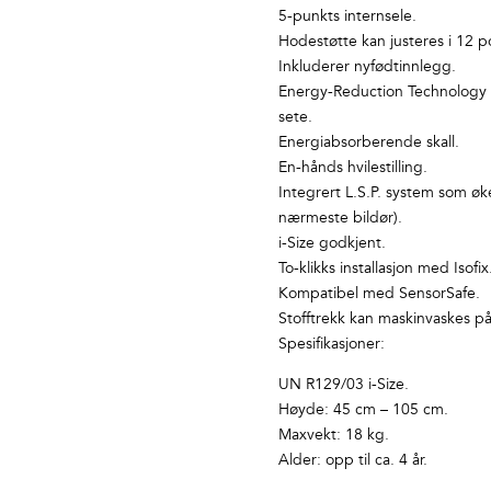
5-punkts internsele.
Hodestøtte kan justeres i 12 po
Inkluderer nyfødtinnlegg.
Energy-Reduction Technology (E
sete.
Energiabsorberende skall.
En-hånds hvilestilling.
Integrert L.S.P. system som øk
nærmeste bildør).
i-Size godkjent.
To-klikks installasjon med Isofix
Kompatibel med SensorSafe.
Stofftrekk kan maskinvaskes på
Spesifikasjoner:
UN R129/03 i-Size.
Høyde: 45 cm – 105 cm.
Maxvekt: 18 kg.
Alder: opp til ca. 4 år.