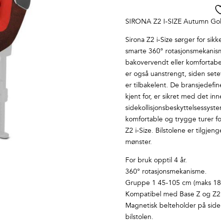
SIRONA Z2 I-SIZE Autumn Go
Sirona Z2 i-Size sørger for si
smarte 360° rotasjonsmekanism
bakovervendt eller komfortabel
er også uanstrengt, siden setet
er tilbakelent. De bransjedef
kjent for, er sikret med det i
sidekollisjonsbeskyttelsessys
komfortable og trygge turer fo
Z2 i-Size. Bilstolene er tilgjen
mønster.
For bruk opptil 4 år.
360° rotasjonsmekanisme.
Gruppe 1 45-105 cm (maks 18 
Kompatibel med Base Z og Z2 (
Magnetisk belteholder på siden
bilstolen.