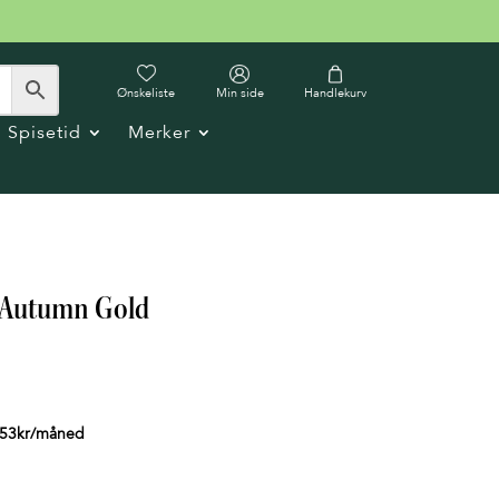
Ønskeliste
Min side
Handlekurv
Spisetid
Merker
 Autumn Gold
53
kr
/måned