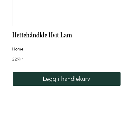
Hettehåndkle Hvit Lam
Tin
Home
Nor
229
kr
229
k
Legg i handlekurv