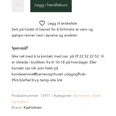
Sjamporing
Legg i handlekurv
Blå
antall
Legg til ønskeliste
Sett på hodet til barnet for å forhindre at vann og
sjampo renner ned i øynene og ansiktet.
Spørsmål?
Ikke nøl med å ta kontakt med oss på tlf 22 52 22 52. Vi
er tilstede i butikken fra kl 10-18 på hverdager. Eller
kontakt oss når som helst på
kundeservice@barnevognhuset.udqgogfhub-
95m32e9wr3rv.p.temp-site.link
Produktnummer:
13971
Kategorier:
Barnerom
,
Stelle
og bade
Brand:
Kaxholmen