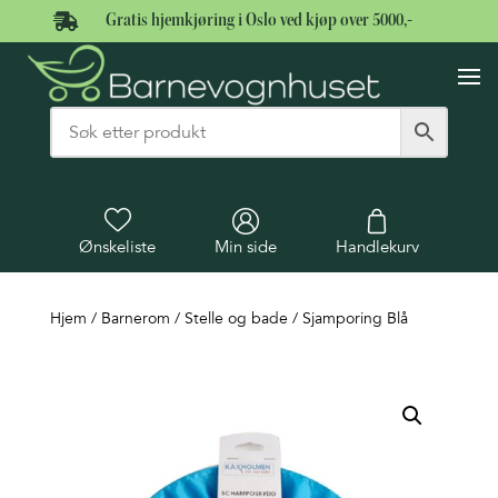

Gratis hjemkjøring i Oslo ved kjøp over 5000,-
Ønskeliste
Min side
Handlekurv
Hjem
/
Barnerom
/
Stelle og bade
/ Sjamporing Blå