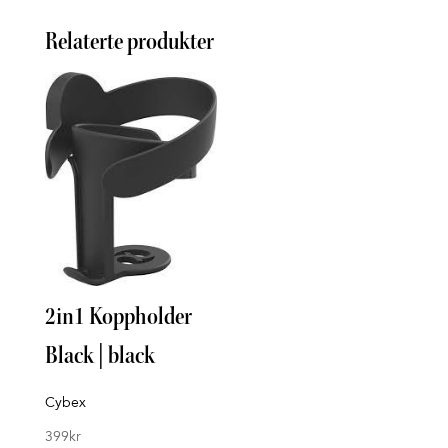
Relaterte produkter
Inse
2in1 Koppholder
Tinka
Black | black
298
k
Cybex
399
kr