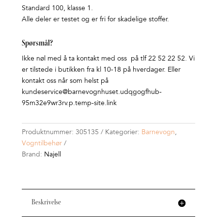
Standard 100, klasse 1.
Alle deler er testet og er fri for skadelige stoffer.
Spørsmål?
Ikke nøl med å ta kontakt med oss på tlf 22 52 22 52. Vi
er tilstede i butikken fra kl 10-18 på hverdager. Eller
kontakt oss når som helst på
kundeservice@barnevognhuset.udqgogfhub-
95m32e9wr3rv.p.temp-site.link
Produktnummer:
305135
Kategorier:
Barnevogn
,
Vogntilbehør
Brand:
Najell
Beskrivelse