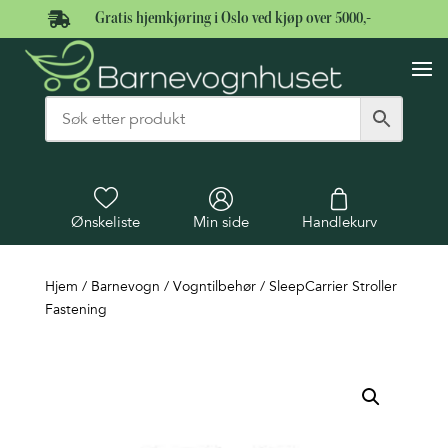

Gratis hjemkjøring i Oslo ved kjøp over 5000,-
Ønskeliste
Min side
Handlekurv
Hjem
/
Barnevogn
/
Vogntilbehør
/ SleepCarrier Stroller
Fastening