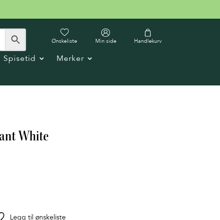
Ønskeliste
Min side
Handlekurv
Spisetid
Merker
kant White
Legg til ønskeliste