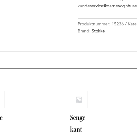
kundeservice@barnevognhuset
Produktnummer:
15236
Kate
Brand:
Stokke
e
Senge
kant