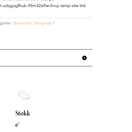
.udqgogfhub-95m32e9wr3rv.p.temp-site.link
gorier:
Barnerom
,
Sengetøy
Stokk
Stokk
e®
e®