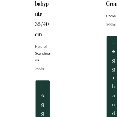
babyp
Grø
ute
Home
35/40
399
kr
cm
L
Høie of
e
Scandina
g
via
g
299
kr
i
L
h
e
a
g
n
g
d