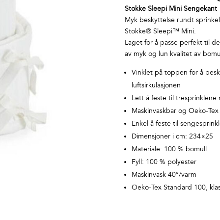
Stokke Sleepi Mini Sengekant
Myk beskyttelse rundt sprinke
Stokke® Sleepi™ Mini.
Laget for å passe perfekt til d
av myk og lun kvalitet av bomul
Vinklet på toppen for å besk
luftsirkulasjonen
Lett å feste til tresprinkle
Maskinvaskbar og Oeko-Tex
Enkel å feste til sengespri
Dimensjoner i cm: 234×25
Materiale: 100 % bomull
Fyll: 100 % polyester
Maskinvask 40°/varm
Oeko-Tex Standard 100, kla