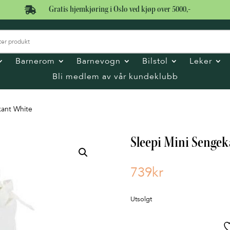

Gratis hjemkjøring i Oslo ved kjøp over 5000,-
Barnerom
Barnevogn
Bilstol
Leker
Bli medlem av vår kundeklubb
kant White
Sleepi Mini Senge
739
kr
Utsolgt