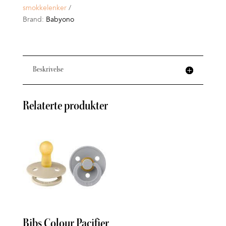
smokkelenker
Brand:
Babyono
Beskrivelse
Relaterte produkter
Bibs Colour Pacifier
Phil