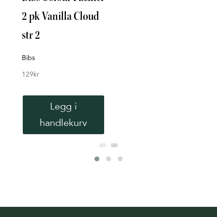
2 pk Vanilla Cloud
Sta
str 2
Pur
Bibs
Aven
129
kr
129
k
Legg i
handlekurv