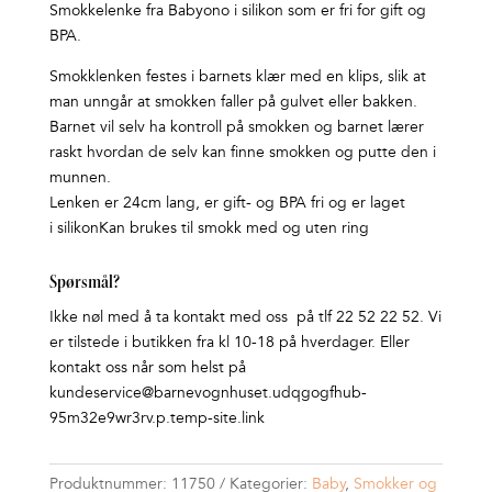
Smokkelenke fra Babyono i silikon som er fri for gift og
BPA.
Smokklenken festes i barnets klær med en klips, slik at
man unngår at smokken faller på gulvet eller bakken.
Barnet vil selv ha kontroll på smokken og barnet lærer
raskt hvordan de selv kan finne smokken og putte den i
munnen.
Lenken er 24cm lang, er gift- og BPA fri og er laget
i silikonKan brukes til smokk med og uten ring
Spørsmål?
Ikke nøl med å ta kontakt med oss på tlf 22 52 22 52. Vi
er tilstede i butikken fra kl 10-18 på hverdager. Eller
kontakt oss når som helst på
kundeservice@barnevognhuset.udqgogfhub-
95m32e9wr3rv.p.temp-site.link
Produktnummer:
11750
Kategorier:
Baby
,
Smokker og