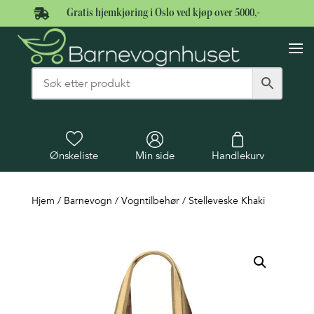

Gratis hjemkjøring i Oslo ved kjøp over 5000,-
Ønskeliste
Min side
Handlekurv
Hjem
/
Barnevogn
/
Vogntilbehør
/ Stelleveske Khaki