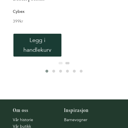
Cybex
399
kr
Legg i
handlekurv
Om oss
Inspirasjon
Vår historie
Barnevogner
Vår butikk