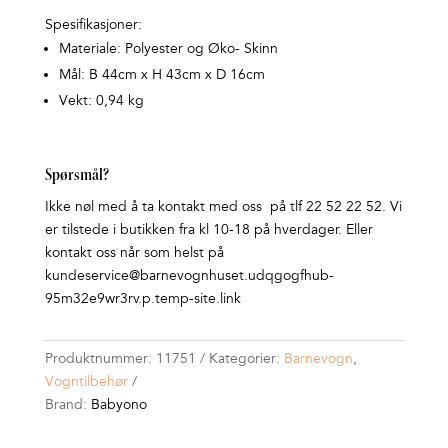
Spesifikasjoner:
Materiale: Polyester og Øko- Skinn
Mål: B 44cm x H 43cm x D 16cm
Vekt: 0,94 kg
Spørsmål?
Ikke nøl med å ta kontakt med oss på tlf 22 52 22 52. Vi
er tilstede i butikken fra kl 10-18 på hverdager. Eller
kontakt oss når som helst på
kundeservice@barnevognhuset.udqgogfhub-
95m32e9wr3rv.p.temp-site.link
Produktnummer:
11751
Kategorier:
Barnevogn
,
Vogntilbehør
Brand:
Babyono