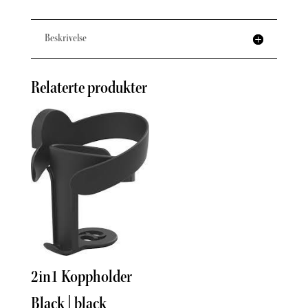
Beskrivelse
Relaterte produkter
Inse
2in1 Koppholder
Tinka
Black | black
298
k