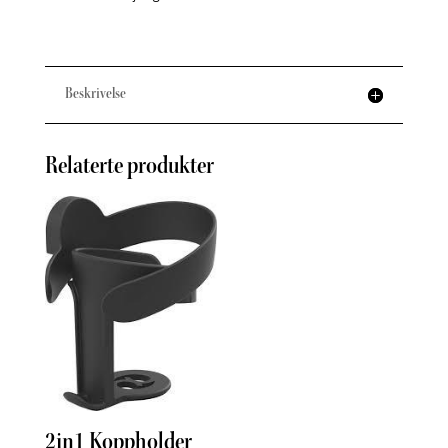
Beskrivelse
Relaterte produkter
Inse
2in1 Koppholder
Tinka