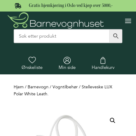

Gratis hjemkjøring i Oslo ved kjøp over 5000,-
Ønskeliste
Min side
Handlekurv
Hjem
/
Barnevogn
/
Vogntilbehør
/ Stelleveske LUX
Polar White Leath.