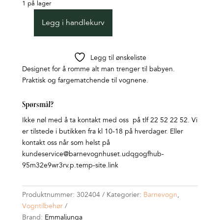
1 på lager
Legg i handlekurv
Stelleveske
LUX
Polar
Legg til ønskeliste
White
Designet for å romme alt man trenger til babyen.
Leath.
Praktisk og fargematchende til vognene.
antall
Spørsmål?
Ikke nøl med å ta kontakt med oss på tlf 22 52 22 52. Vi
er tilstede i butikken fra kl 10-18 på hverdager. Eller
kontakt oss når som helst på
kundeservice@barnevognhuset.udqgogfhub-
95m32e9wr3rv.p.temp-site.link
Produktnummer:
302404
Kategorier:
Barnevogn
,
Vogntilbehør
Brand:
Emmaljunga