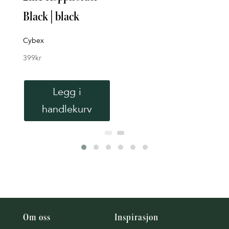
Black | black
298
k
Cybex
399
kr
Legg i
handlekurv
Om oss
Inspirasjon