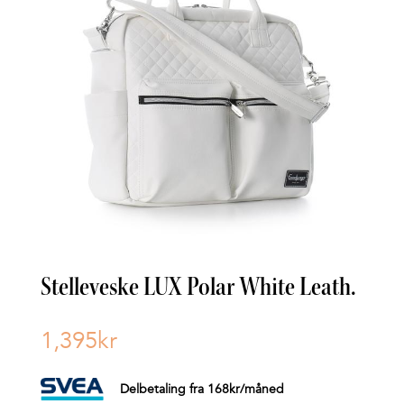
Stelleveske LUX Polar White Leath.
1,395
kr
Delbetaling fra
168
kr
/måned