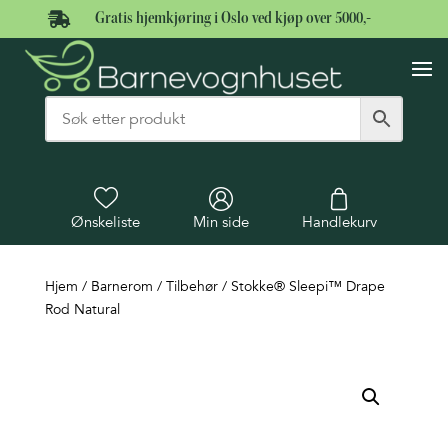

Gratis hjemkjøring i Oslo ved kjøp over 5000,-
Ønskeliste
Min side
Handlekurv
Hjem
/
Barnerom
/
Tilbehør
/ Stokke® Sleepi™ Drape
Rod Natural