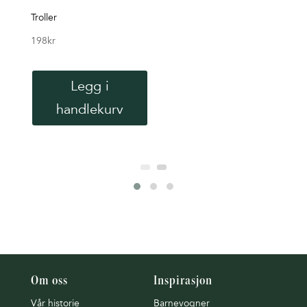
Whi
Troller
198
kr
Stok
849
k
Legg i
handlekurv
Om oss
Inspirasjon
Vår historie
Barnevogner