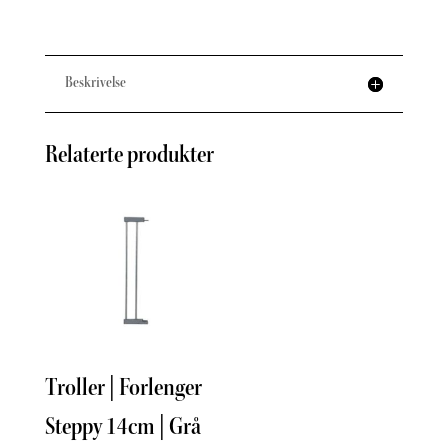
Beskrivelse
Relaterte produkter
Troller | Forlenger
Stok
Steppy 14cm | Grå
Min