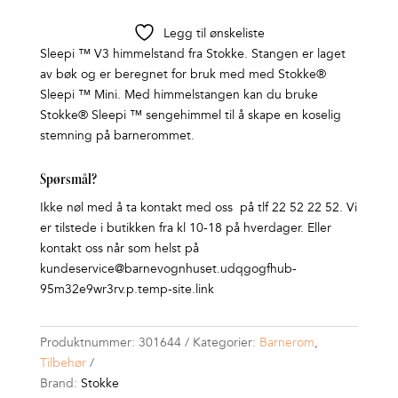
Legg til ønskeliste
Sleepi ™ V3 himmelstand fra Stokke. Stangen er laget
av bøk og er beregnet for bruk med med Stokke®
Sleepi ™ Mini. Med himmelstangen kan du bruke
Stokke® Sleepi ™ sengehimmel til å skape en koselig
stemning på barnerommet.
Spørsmål?
Ikke nøl med å ta kontakt med oss på tlf 22 52 22 52. Vi
er tilstede i butikken fra kl 10-18 på hverdager. Eller
kontakt oss når som helst på
kundeservice@barnevognhuset.udqgogfhub-
95m32e9wr3rv.p.temp-site.link
Produktnummer:
301644
Kategorier:
Barnerom
,
Tilbehør
Brand:
Stokke