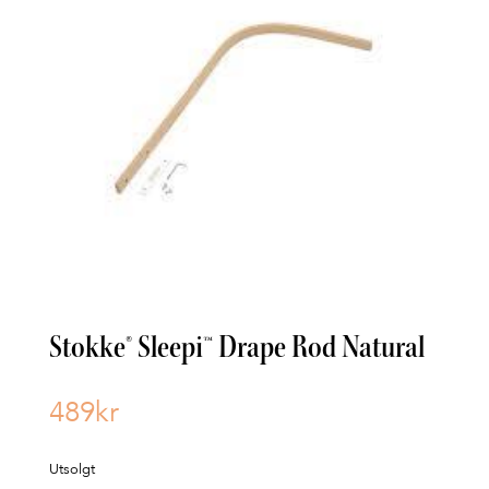
Stokke® Sleepi™ Drape Rod Natural
489
kr
Utsolgt