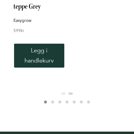
teppe Grey
tep
Easygrow
Easy
599
kr
599
k
Legg i
handlekurv