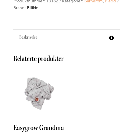
Produktnummer:
13182
Kategorier:
Barnerom
,
Pledd
Brand:
Fillikid
Beskrivelse
Relaterte produkter
Easygrow Grandma
Eas