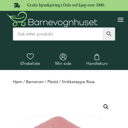

Gratis hjemkjøring i Oslo ved kjøp over 5000,-
Ønskeliste
Min side
Handlekurv
Hjem
/
Barnerom
/
Pledd
/ Strikketeppe Rosa