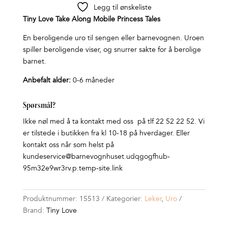
Legg til ønskeliste
Tiny Love Take Along Mobile Princess Tales
En beroligende uro til sengen eller barnevognen. Uroen
spiller beroligende viser, og snurrer sakte for å berolige
barnet.
Anbefalt alder:
0-6 måneder
Spørsmål?
Ikke nøl med å ta kontakt med oss på tlf 22 52 22 52. Vi
er tilstede i butikken fra kl 10-18 på hverdager. Eller
kontakt oss når som helst på
kundeservice@barnevognhuset.udqgogfhub-
95m32e9wr3rv.p.temp-site.link
Produktnummer:
15513
Kategorier:
Leker
,
Uro
Brand:
Tiny Love