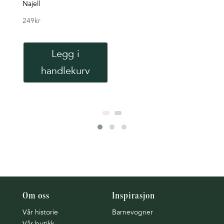
Najell
Tiny 
249
kr
699
k
Legg i
handlekurv
Om oss
Inspirasjon
Vår historie
Barnevogner
Vår butikk