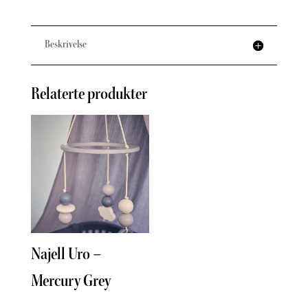
Beskrivelse
Relaterte produkter
Najell Uro –
Tin
Mercury Grey
uni