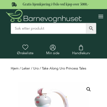

Gratis hjemkjøring i Oslo ved kjøp over 5000,-
Ønskeliste
Min side
Handlekurv
Hjem
/
Leker
/
Uro
/ Take Along Uro Princess Tales