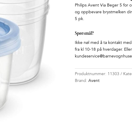
Philips Avent Via Beger 5 for
og oppbevare brystmelken din
5 pk.
Spørsmål?
Ikke nøl med å ta kontakt med o
fra kl 10-18 på hverdager. Elle
kundeservice@barnevognhuset
Produktnummer:
11303
Kate
Brand:
Avent