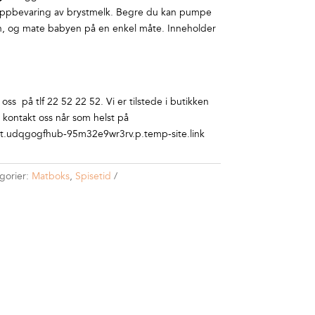
 oppbevaring av brystmelk. Begre du kan pumpe
, og mate babyen på en enkel måte. Inneholder
ss på tlf 22 52 22 52. Vi er tilstede i butikken
r kontakt oss når som helst på
.udqgogfhub-95m32e9wr3rv.p.temp-site.link
gorier:
Matboks
,
Spisetid