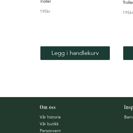
Troller
Trolle
195
kr
195
k
Legg i handlekurv
Om oss
Ins
Vår historie
Barn
Vår butikk
Personvern