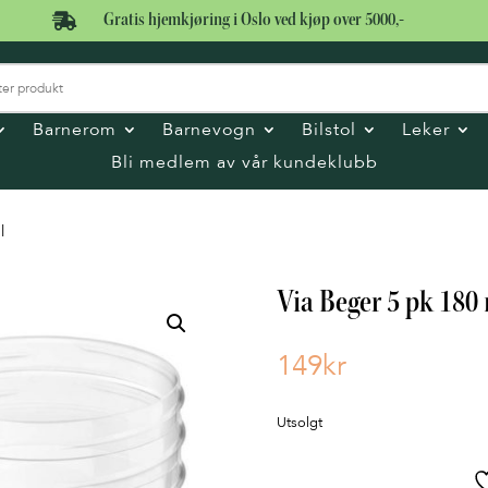

Gratis hjemkjøring i Oslo ved kjøp over 5000,-
Barnerom
Barnevogn
Bilstol
Leker
Bli medlem av vår kundeklubb
l
Via Beger 5 pk 180
149
kr
Utsolgt