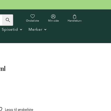
Ønskeliste
Min side
Handlekurv
Spisetid
Merker
 ml
Legg til ønskeliste