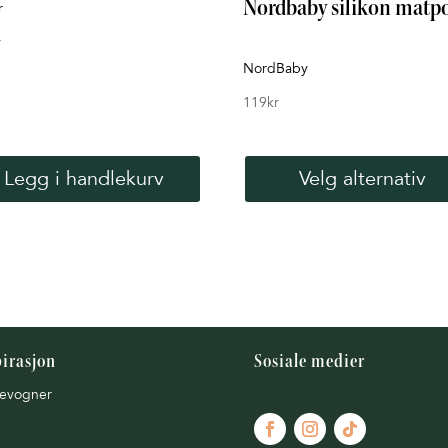
Nordbaby silikon matp
r
r
NordBaby
119
kr
Legg i handlekurv
Velg alternativ
pirasjon
Sosiale medier
evogner