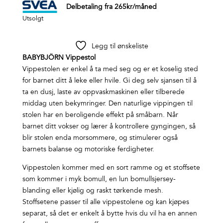
Delbetaling fra
265
kr
/måned
Utsolgt
Legg til ønskeliste
BABYBJÖRN Vippestol
Vippestolen er enkel å ta med seg og er et koselig sted
for barnet ditt å leke eller hvile. Gi deg selv sjansen til å
ta en dusj, laste av oppvaskmaskinen eller tilberede
middag uten bekymringer. Den naturlige vippingen til
stolen har en beroligende effekt på småbarn. Når
barnet ditt vokser og lærer å kontrollere gyngingen, så
blir stolen enda morsommere, og stimulerer også
barnets balanse og motoriske ferdigheter.
Vippestolen kommer med en sort ramme og et stoffsete
som kommer i myk bomull, en lun bomullsjersey-
blanding eller kjølig og raskt tørkende mesh.
Stoffsetene passer til alle vippestolene og kan kjøpes
separat, så det er enkelt å bytte hvis du vil ha en annen