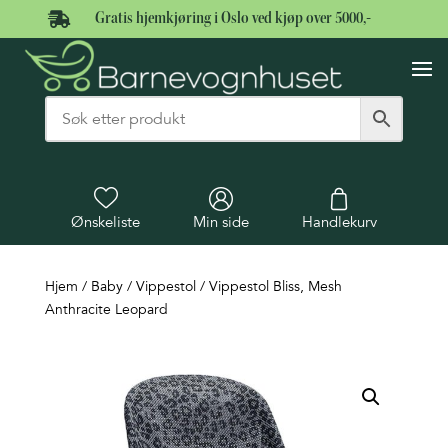

Gratis hjemkjøring i Oslo ved kjøp over 5000,-
Ønskeliste
Min side
Handlekurv
Hjem
/
Baby
/
Vippestol
/ Vippestol Bliss, Mesh
Anthracite Leopard