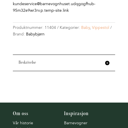
kundeservice@barnevognhuset.udqgogfhub-
95m32e9wr3rv.p.temp-site.link
Produktnummer:
11404
Kategorier:
Baby
,
Vippestol
Brand:
Babybjørn
Beskrivelse
Om oss
Inspirasjon
Vår historie
Barnevogner