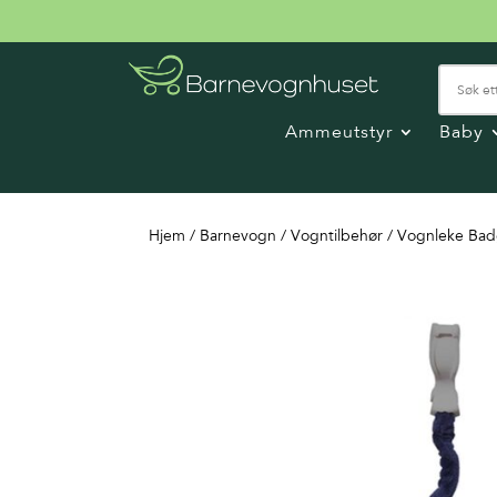
Ammeutstyr
Baby
Hjem
/
Barnevogn
/
Vogntilbehør
/ Vognleke Ba