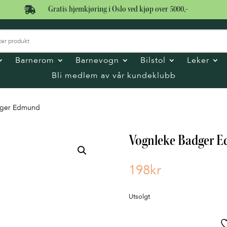

Gratis hjemkjøring i Oslo ved kjøp over 5000,-
Barnerom
Barnevogn
Bilstol
Leker
Bli medlem av vår kundeklubb
dger Edmund
Vognleke Badger 
198
kr
Utsolgt