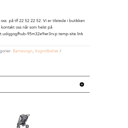
ss på tlf 22 52 22 52. Vi er tilstede i butikken
r kontakt oss når som helst på
.udqgogfhub-95m32e9wr3rv.p.temp-site.link
gorier:
Barnevogn
,
Vogntilbehør