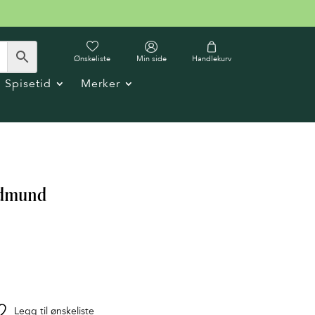
Ønskeliste
Min side
Handlekurv
Spisetid
Merker
Edmund
Legg til ønskeliste