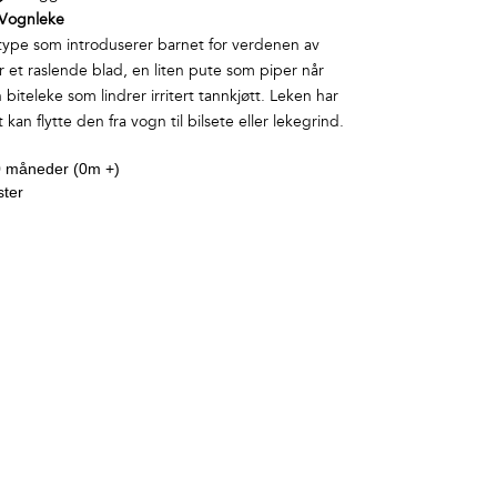
Vognleke
ype som introduserer barnet for verdenen av
r et raslende blad, en liten pute som piper når
biteleke som lindrer irritert tannkjøtt. Leken har
tt kan flytte den fra vogn til bilsete eller lekegrind.
 0 måneder (0m +)
ster