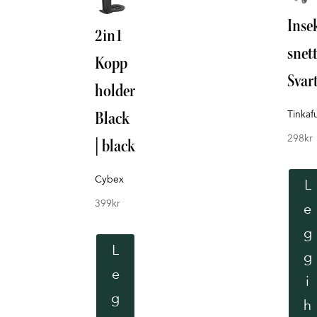
Inse
2in1
snet
Kopp
Svar
holder
Tinkaf
Black
298
kr
| black
Cybex
L
399
kr
e
g
L
g
e
i
g
h