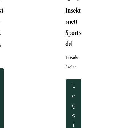
kt
Insekt
t
snett
t
Sports
del
u
Tinkafu
349
kr
L
e
g
g
i