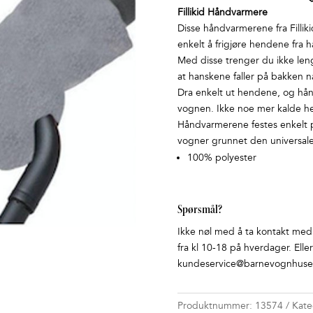
Fillikid Håndvarmere
Disse håndvarmerene fra Fillik
enkelt å frigjøre hendene fra 
Med disse trenger du ikke lenge
at hanskene faller på bakken nå
Dra enkelt ut hendene, og hånd
vognen. Ikke noe mer kalde he
Håndvarmerene festes enkelt på
vogner grunnet den universale
100% polyester
Spørsmål?
Ikke nøl med å ta kontakt med o
fra kl 10-18 på hverdager. Elle
kundeservice@barnevognhuset
Produktnummer:
13574
Kate