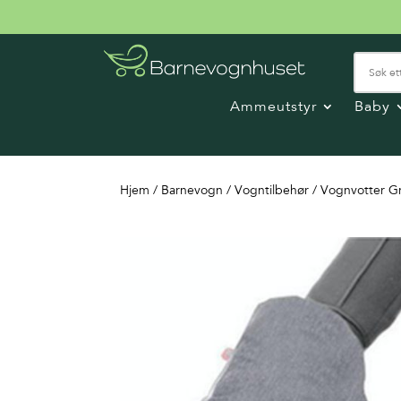
Ammeutstyr
Baby
Hjem
/
Barnevogn
/
Vogntilbehør
/ Vognvotter G