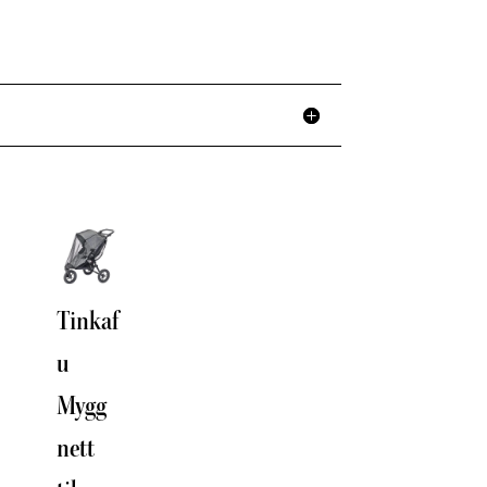
Tinkaf
Klistr
u
e
Mygg
reflek
nett
s til