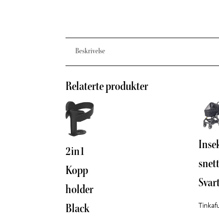
Beskrivelse
Relaterte produkter
Inse
2in1
snet
Kopp
Svar
holder
Tinkaf
Black