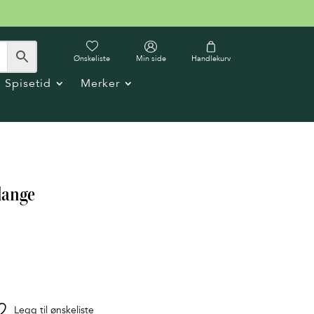
Ønskeliste
Min side
Handlekurv
Spisetid
Merker
lange
Legg til ønskeliste