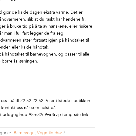
id gjør de kalde dagen ekstra varme. Det er
håndvarmeren, slik at du raskt har hendene fri.
r å bruke tid på å ta av hanskene, eller risikere
r man i full fart legger de fra seg.
varmeren sitter fortsatt igjen på håndtaket til
nder, eller kalde håndtak.
 håndtaket til barnevognen, og passer til alle
 borrelås løsningen.
ss på tlf 22 52 22 52. Vi er tilstede i butikken
r kontakt oss når som helst på
.udqgogfhub-95m32e9wr3rv.p.temp-site.link
gorier:
Barnevogn
,
Vogntilbehør