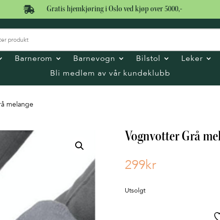

Gratis hjemkjøring i Oslo ved kjøp over 5000,-
Barnerom
Barnevogn
Bilstol
Leker
Bli medlem av vår kundeklubb
rå melange
Vognvotter Grå me
299
kr
Utsolgt