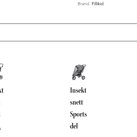
Brand:
Fillikid
kt
Insekt
t
snett
t
Sports
del
u