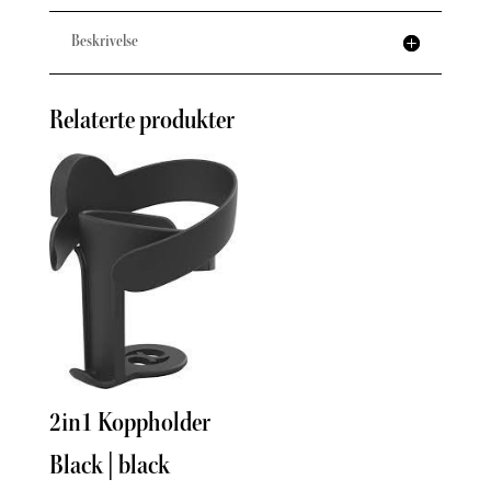
Beskrivelse
Relaterte produkter
Inse
2in1 Koppholder
Tinka
Black | black
298
k