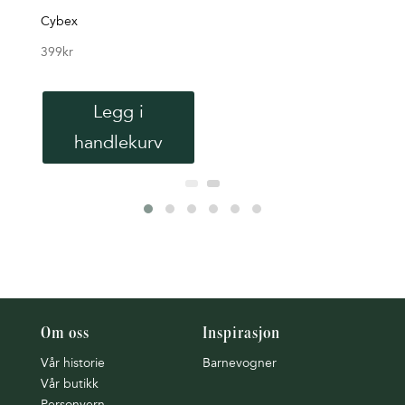
Cybex
399
kr
Legg i
handlekurv
Om oss
Inspirasjon
Vår historie
Barnevogner
Vår butikk
Personvern