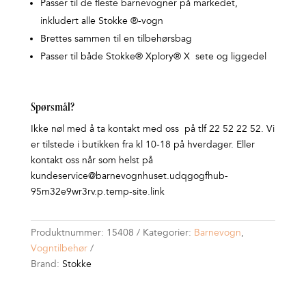
Passer til de fleste barnevogner på markedet,
inkludert alle Stokke ®-vogn
Brettes sammen til en tilbehørsbag
Passer til både Stokke® Xplory® X sete og liggedel
Spørsmål?
Ikke nøl med å ta kontakt med oss på tlf 22 52 22 52. Vi
er tilstede i butikken fra kl 10-18 på hverdager. Eller
kontakt oss når som helst på
kundeservice@barnevognhuset.udqgogfhub-
95m32e9wr3rv.p.temp-site.link
Produktnummer:
15408
Kategorier:
Barnevogn
,
Vogntilbehør
Brand:
Stokke