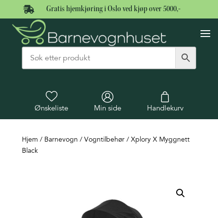

Gratis hjemkjøring i Oslo ved kjøp over 5000,-
Ønskeliste
Min side
Handlekurv
Hjem
/
Barnevogn
/
Vogntilbehør
/ Xplory X Myggnett
Black