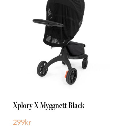
Xplory X Myggnett Black
299
kr