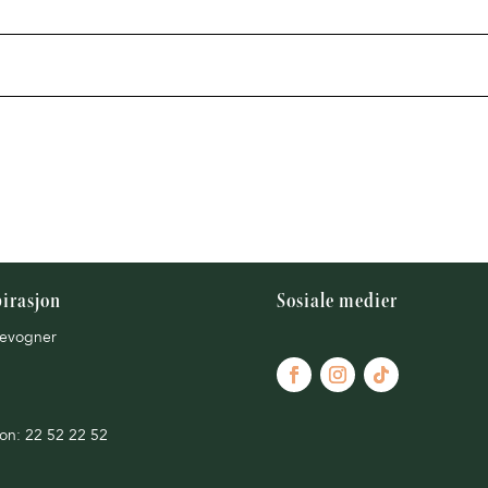
pirasjon
Sosiale medier
evogner
fon: 22 52 22 52