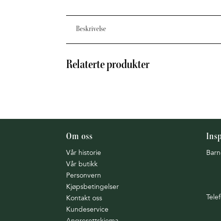
Beskrivelse
Relaterte produkter
Om oss
Ins
Vår historie
Barn
Vår butikk
Personvern
Kjøpsbetingelser
Tele
Kontakt oss
Kundeservice
Angrerettskjema