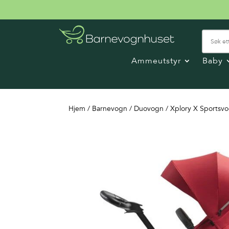
Ammeutstyr
Baby
Hjem
/
Barnevogn
/
Duovogn
/ Xplory X Sportsv