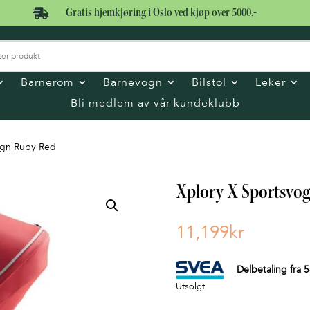

Gratis hjemkjøring i Oslo ved kjøp over 5000,-
Barnerom
Barnevogn
Bilstol
Leker
Bli medlem av vår kundeklubb
ogn Ruby Red
Xplory X Sportsvo
11,199
kr
Delbetaling fra
5
Utsolgt