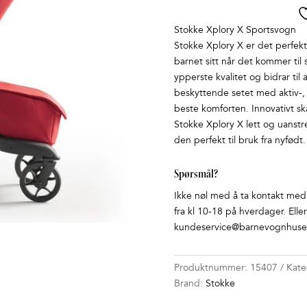
Stokke Xplory X Sportsvogn
Stokke Xplory X er det perfekt
barnet sitt når det kommer til s
ypperste kvalitet og bidrar til
beskyttende setet med aktiv-, h
beste komforten. Innovativt s
Stokke Xplory X lett og uanstr
den perfekt til bruk fra nyfødt.
Spørsmål?
Ikke nøl med å ta kontakt med o
fra kl 10-18 på hverdager. Elle
kundeservice@barnevognhuset
Produktnummer:
15407
Kate
Brand:
Stokke