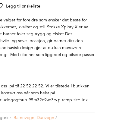
Legg til ønskeliste
e valget for foreldre som ønsker det beste for
ikkerhet, kvalitet og stil. Stokke Xplory X er av
 at barnet føler seg trygg og elsket Det
vile- og sove- posisjon, gir barnet ditt den
kandinavisk design gjør at du kan manøvrere
engt. Med tilbehør som liggedel og bilsete passer
ss på tlf 22 52 22 52. Vi er tilstede i butikken
r kontakt oss når som helst på
.udqgogfhub-95m32e9wr3rv.p.temp-site.link
gorier:
Barnevogn
,
Duovogn