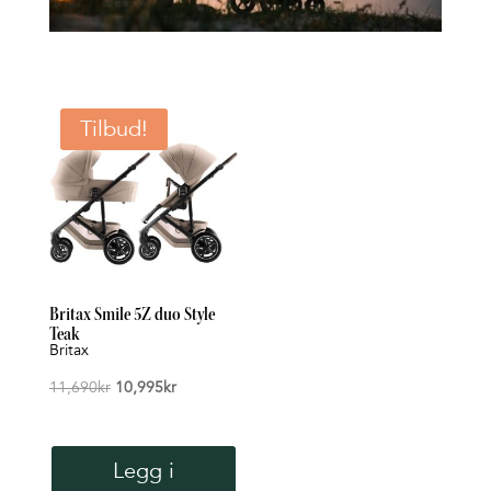
Tilbud!
Britax Smile 5Z duo Style
Teak
Britax
Opprinnelig
Nåværende
11,690
kr
10,995
kr
pris
pris
Legg i
var:
er: