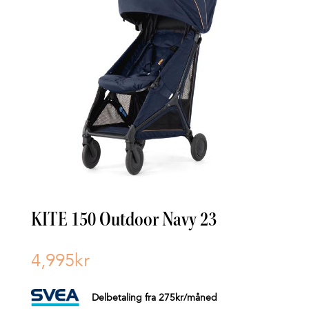
KITE 150 Outdoor Navy 23
4,995
kr
Delbetaling fra
275
kr
/måned