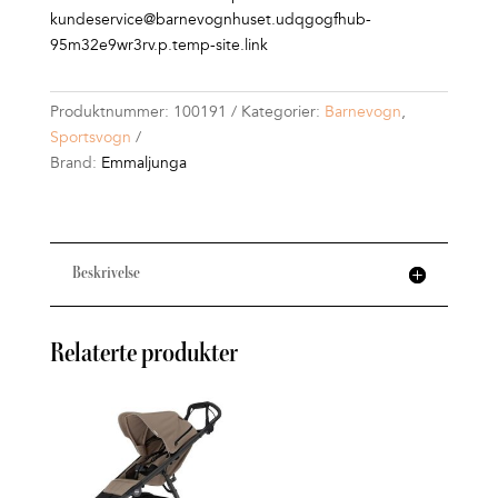
kundeservice@barnevognhuset.udqgogfhub-
95m32e9wr3rv.p.temp-site.link
Produktnummer:
100191
Kategorier:
Barnevogn
,
Sportsvogn
Brand:
Emmaljunga
Beskrivelse
Relaterte produkter