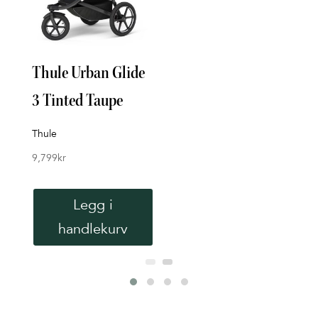
Thule Urban Glide
Thu
3 Tinted Taupe
4-w
Thule
Thule
9,799
kr
9,99
Legg i
handlekurv