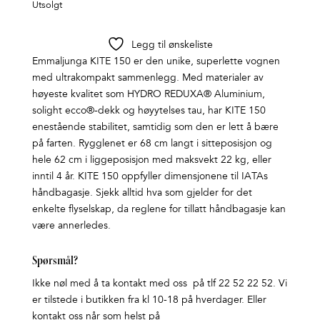
Utsolgt
Legg til ønskeliste
Emmaljunga KITE 150 er den unike, superlette vognen
med ultrakompakt sammenlegg. Med materialer av
høyeste kvalitet som HYDRO REDUXA® Aluminium,
solight ecco®-dekk og høyytelses tau, har KITE 150
enestående stabilitet, samtidig som den er lett å bære
på farten. Rygglenet er 68 cm langt i sitteposisjon og
hele 62 cm i liggeposisjon med maksvekt 22 kg, eller
inntil 4 år. KITE 150 oppfyller dimensjonene til IATAs
håndbagasje. Sjekk alltid hva som gjelder for det
enkelte flyselskap, da reglene for tillatt håndbagasje kan
være annerledes.
Spørsmål?
Ikke nøl med å ta kontakt med oss på tlf 22 52 22 52. Vi
er tilstede i butikken fra kl 10-18 på hverdager. Eller
kontakt oss når som helst på