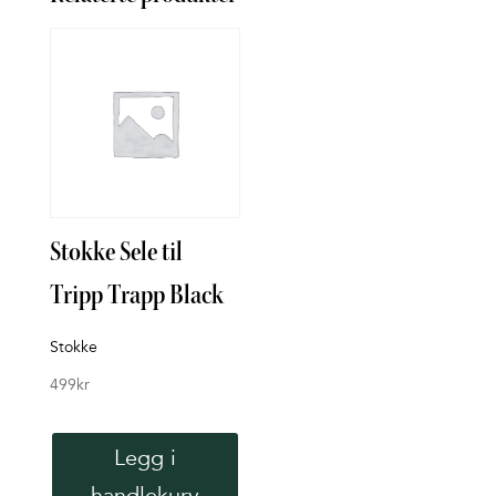
Stokke Sele til
CY
Tripp Trapp Black
Pla
BT 
Stokke
bla
499
kr
Cybex
Legg i
8,49
handlekurv