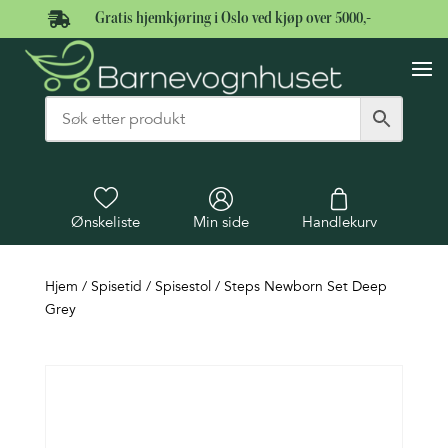

Gratis hjemkjøring i Oslo ved kjøp over 5000,-
Ønskeliste
Min side
Handlekurv
Hjem
/
Spisetid
/
Spisestol
/ Steps Newborn Set Deep
Grey