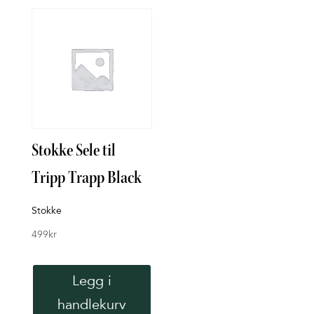
Stokke Sele til
CY
Tripp Trapp Black
Pla
BT 
Stokke
bla
499
kr
Cybex
Legg i
8,49
handlekurv