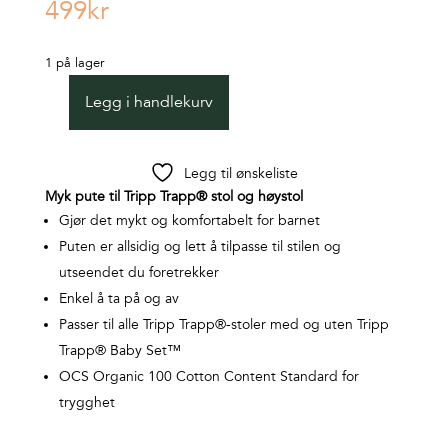
499
kr
1 på lager
Legg i handlekurv
Tripp
Trapp
Klassisk
Legg til ønskeliste
pute
Myk pute til Tripp Trapp® stol og høystol
Nordic
Gjør det mykt og komfortabelt for barnet
Grey
Puten er allsidig og lett å tilpasse til stilen og
antall
utseendet du foretrekker
Enkel å ta på og av
Passer til alle Tripp Trapp®-stoler med og uten Tripp
Trapp® Baby Set™
OCS Organic 100 Cotton Content Standard for
trygghet